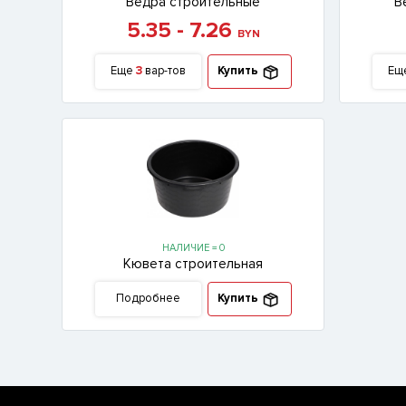
Ведра строительные
В
5.35 - 7.26
BYN
Еще
3
вар-тов
Купить
Ещ
НАЛИЧИЕ = 0
Кювета строительная
Подробнее
Купить