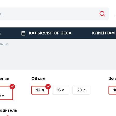
А
КАЛЬКУЛЯТОР ВЕСА
КЛИЕНТАМ
ельные
ение
Объем
Фа
12 л
16 л
20 л
1
ом
одитель