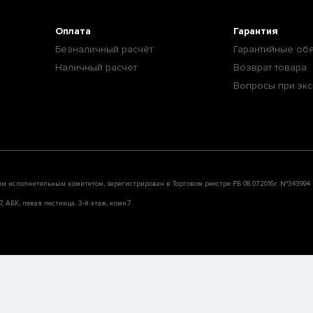
Оплата
Гарантия
Безналичный расчёт
Гарантийные обя
Наличный расчет
Возврат товара
Вопросы при экс
им исполнительным комитетом, зарегистрирован в Торговом реестре РБ 08.07.2016г. №343994
, АБК, левая лестница, 3-й этаж, комн.7