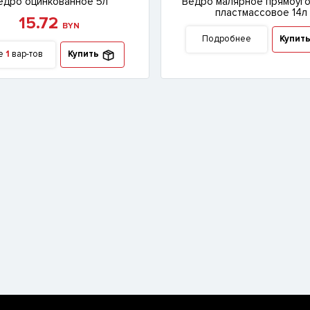
едро оцинкованное 5л
Ведро малярное прямоуг
пластмассовое 14л
15.72
BYN
Подробнее
Купит
е
1
вар-тов
Купить