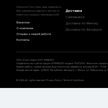
Компания Стант-Креп рада предложить
Доставка
Вам крепежные изделия и метизы от
известных мировых производителей.
Самовывоз
Вакансии
Доставка по Минску
О компании
Доставка по Беларуси
Отзывы о нашей работе
Контакты
ООО «Стант-Креп» УНП 191683011
Свидетельство о регистрации №191683011 выдано 15.07.2011г. Минским городск
Время работы: прием заказов (круглосуточно), обработка заказов (8:30 – 17:30)
Юридический адрес: 220024, Республика Беларусь, г. Минск, ул. Бабушкина, д. 17
© 2026 All rights reserved. Privacy Policy | Terms & Conditions