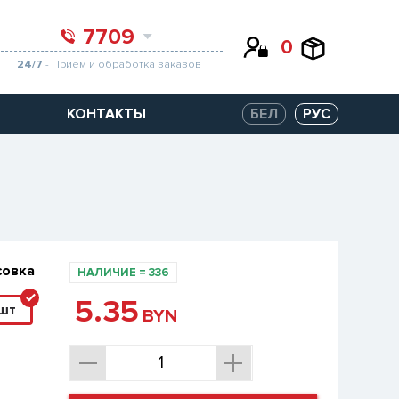
7709
0
24/7
- Прием и обработка заказов
КОНТАКТЫ
БЕЛ
РУС
совка
НАЛИЧИЕ
=
336
5.35
шт
BYN