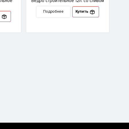
ольное
Ведро строительное 12л. со сливом
Подробнее
Купить
ь