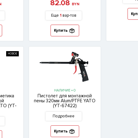
82.08
N
BYN
Куп
Еще
1
вар-тов
Купить
НОВОЕ
НАЛИЧИЕ = 0
метика
Пистолет для монтажной
ой
пены 320мм Alum/PTFE YATO
ТО (YT-
(YT-67422)
Подробнее
Купить