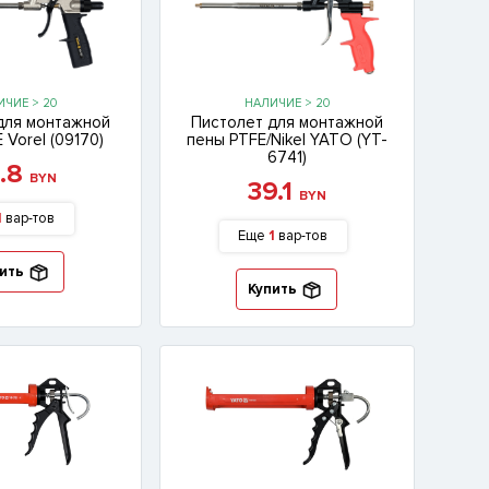
ЧИЕ > 20
НАЛИЧИЕ > 20
для монтажной
Пистолет для монтажной
 Vorel (09170)
пены PTFE/Nikel YATO (YT-
6741)
3.8
BYN
39.1
BYN
1
вар-тов
Еще
1
вар-тов
ить
Купить