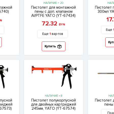
НАЛИЧИЕ > 20
НАЛИ
нтажной
Пистолет для монтажной
Пистолет 
6740)
пены с доп. клапаном
300мл YA
Al/PTFE YATO (YT-67434)
17
N
72.32
BYN
Еще
Еще
1
вар-тов
Куп
Купить
НАЛИЧИЕ = 8
НАЛ
пусной
Пистолет полукорпусной
Пистолет 
триджей
для двойных картриджей
пены
67573)
245мм, YАТО (YT-67574)
Под