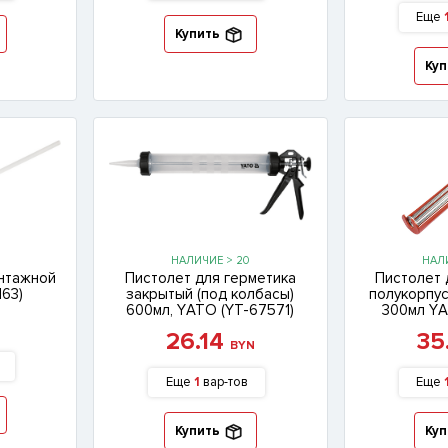
Еще
Купить
Куп
НАЛИЧИЕ > 20
НАЛИ
онтажной
Пистолет для герметика
Пистолет 
163)
закрытый (под колбасы)
полукорпу
600мл, YАТО (YT-67571)
300мл YА
26.14
35
BYN
Еще
1
вар-тов
Еще
Купить
Куп