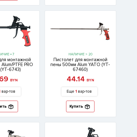
ИЧИЕ = 7
НАЛИЧИЕ > 20
для монтажной
Пистолет для монтажной
 Alum/PTFE PRO
пены 500мм Alum YATO (YT-
(YT-6743)
67460)
.69
44.14
BYN
BYN
1
вар-тов
Еще
1
вар-тов
ить
Купить