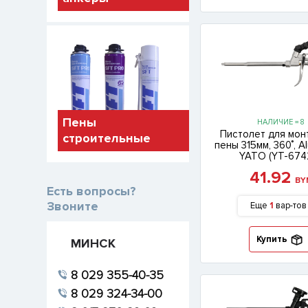
Пены
НАЛИЧИЕ = 8
Пистолет для мо
строительные
пены 315мм, 360˚, A
YATO (YT-674
41.92
BY
Есть вопросы?
Звоните
Еще
1
вар-тов
Купить
МИНСК
8 029 355-40-35
8 029 324-34-00