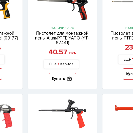
НАЛИЧИЕ > 20
НАЛИ
нтажной
Пистолет для монтажной
Пистолет 
l (09177)
пены Alum/PTFE YATO (YT-
пены PTFE
67441)
2
N
40.57
BYN
Еще
Еще
1
вар-тов
Куп
Купить