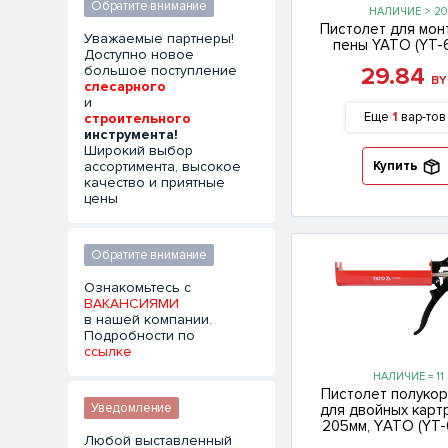
Обратите внимание
НАЛИЧИЕ > 20
Пистолет для мо
Уважаемые партнеры!
пены YATO (YT-
Доступно новое
большое поступление
29.84
BY
слесарного
и
Еще
1
вар-тов
строительного
инструмента!
Широкий выбор
Купить
ассортимента, высокое
качество и приятные
цены
Обратите внимание
Ознакомьтесь с
ВАКАНСИЯМИ
в нашей компании.
Подробности по
ссылке
НАЛИЧИЕ = 11
Пистолет полукор
Уведомление
для двойных кар
205мм, YАТО (YT-
Любой выставленный