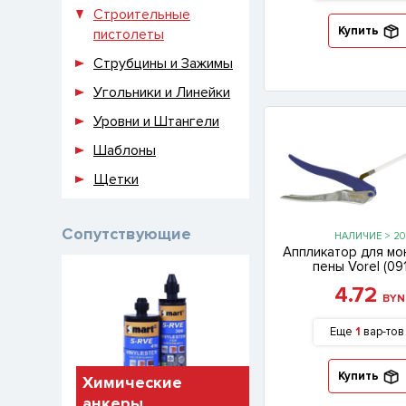
Строительные
Купить
пистолеты
Струбцины и Зажимы
Угольники и Линейки
Уровни и Штангели
Шаблоны
Щетки
Сопутствующие
НАЛИЧИЕ > 20
Аппликатор для м
пены Vorel (09
4.72
BYN
Еще
1
вар-тов
Купить
Химические
анкеры