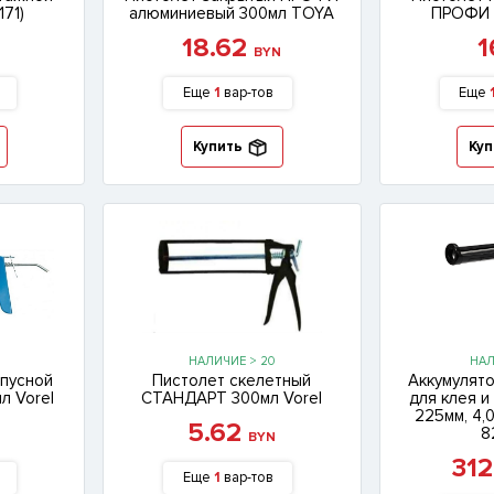
171)
алюминиевый 300мл TOYA
ПРОФИ 
18.62
N
BYN
Еще
1
вар-тов
Еще
Купить
Куп
НАЛИЧИЕ > 20
НАЛ
пусной
Пистолет скелетный
Аккумулят
л Vorel
СТАНДАРТ 300мл Vorel
для клея и
225мм, 4,
5.62
8
N
BYN
31
Еще
1
вар-тов