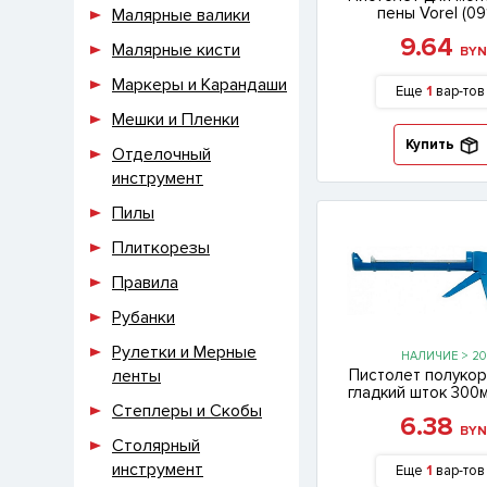
пены Vorel (09
Малярные валики
9.64
Малярные кисти
BY
Маркеры и Карандаши
Еще
1
вар-тов
Мешки и Пленки
Купить
Отделочный
инструмент
Пилы
Плиткорезы
Правила
Рубанки
Рулетки и Мерные
НАЛИЧИЕ > 20
ленты
Пистолет полукор
гладкий шток 300м
Степлеры и Скобы
6.38
BY
Столярный
инструмент
Еще
1
вар-тов