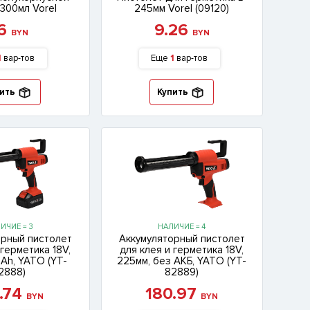
300мл Vorel
245мм Vorel (09120)
16
9.26
BYN
BYN
1
вар-тов
Еще
1
вар-тов
ить
Купить
ИЧИЕ = 3
НАЛИЧИЕ = 4
орный пистолет
Аккумуляторный пистолет
 герметика 18V,
для клея и герметика 18V,
0Ah, YATO (YT-
225мм, без АКБ, YATO (YT-
2888)
82889)
2.74
180.97
BYN
BYN