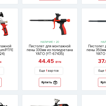
НАЛИЧИЕ > 20
НАЛ
нтажной
Пистолет для монтажной
Пистолет 
lum/PTFE
пены 330мм из полиуретана
пены 350мм
24)
YATO (YT-67435)
YATO 
44.45
37
N
BYN
Еще
1
вар-тов
Еще
Купить
Куп