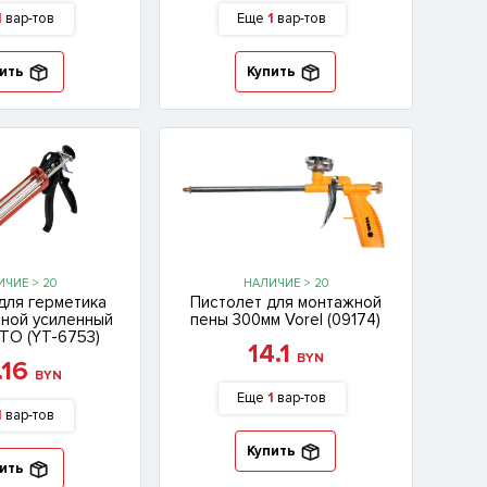
1
вар-тов
Еще
1
вар-тов
ить
Купить
ЧИЕ > 20
НАЛИЧИЕ > 20
для герметика
Пистолет для монтажной
сной усиленный
пены 300мм Vorel (09174)
ТО (YT-6753)
14.1
BYN
.16
BYN
Еще
1
вар-тов
1
вар-тов
Купить
ить