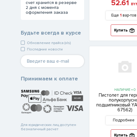
52.61
счет хранится в резерве
BY
2 дня с момента
оформления заказа
Еще
1
вар-тов
Купить
Будьте всегда в курсе
Обновление прайса (xls)
Последние новости
Принимаем к оплате
НАЛИЧИЕ = 0
Пистолет для гер
полукорпусн
подшипниковый YА
67562)
Подробнее
Для юридических лиц доступен
безналичный расчет
Купить