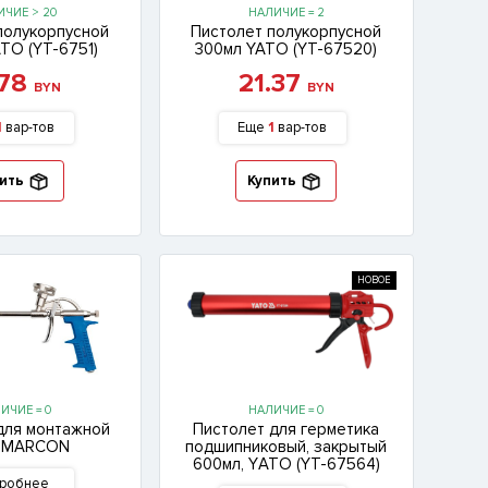
ЧИЕ > 20
НАЛИЧИЕ = 2
полукорпусной
Пистолет полукорпусной
TO (YT-6751)
300мл YATO (YT-67520)
.78
21.37
BYN
BYN
1
вар-тов
Еще
1
вар-тов
ить
Купить
НОВОЕ
ИЧИЕ = 0
НАЛИЧИЕ = 0
для монтажной
Пистолет для герметика
 MARCON
подшипниковый, закрытый
600мл, YАТО (YT-67564)
робнее