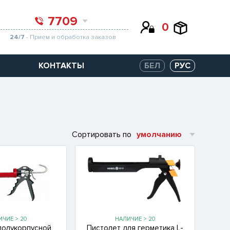
7709
0
24/7
- Прием и обработка заказов
КОНТАКТЫ
БЕЛ
РУС
Сортировать по
умолчанию
ЧИЕ > 20
НАЛИЧИЕ > 20
полукорпусной
Пистолет для герметика L-