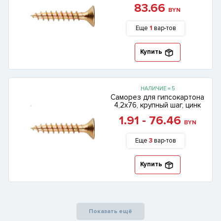
83.66
BYN
Еще
1
вар-тов
Купить
НАЛИЧИЕ = 5
Саморез для гипсокартона
4,2х76, крупный шаг, цинк
1.91 - 76.46
BYN
Еще
3
вар-тов
Купить
Показать ещё