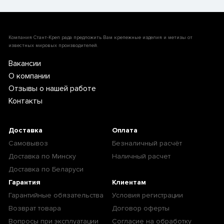
Компания Стант-Креп рада предложить Вам крепежные изделия и метизы от
известных мировых производителей.
Вакансии
О компании
Отзывы о нашей работе
Контакты
Доставка
Оплата
Самовывоз
Безналичный расчёт
Доставка по Минску
Наличный расчет
Доставка по Беларуси
Гарантия
Клиентам
Гарантийные обязательства
Условия регистрации
Возврат товара
Договор оферты
Вопросы при эксплуатации
Согласие на обработку