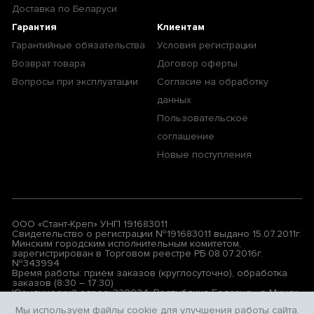
Доставка по Беларуси
Гарантия
Клиентам
Гарантийные обязательства
Условия регистрации
Возврат товара
Договор оферты
Вопросы при эксплуатации
Согласие на обработку
данных
Пользовательское
соглашение
Новые поступления
ООО «Стант-Креп» УНП 191683011
Свидетельство о регистрации №191683011 выдано 15.07.2011г.
Минским городским исполнительным комитетом,
зарегистрирован в Торговом реестре РБ 08.07.2016г.
№343994
Время работы: прием заказов (круглосуточно), обработка
заказов (8:30 – 17:30)
Юридический адрес: 220024, Республика Беларусь, г. Минск,
ул. Бабушкина, д. 17, АБК, левая лестница, 3-й этаж, комн.7
Мы используем файлы cookie для улучшения работы сайта.