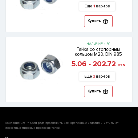
Еще
1
вар-тов
Купить
НАЛИЧИЕ > 50
Гайка со стопорным
кольцом М20, DIN 985
5.06 - 202.72
BYN
Еще
3
вар-тов
Купить
Компания Стант-Креп рада предложить Вам крепежные изделия и метизы от
известных мировых производителей.