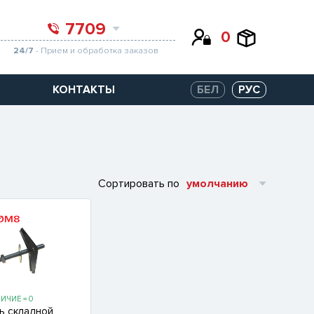
7709
0
24/7
- Прием и обработка заказов
КОНТАКТЫ
БЕЛ
РУС
Сортировать по
умолчанию
ИЧИЕ = 0
ь складной