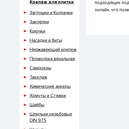
Крепеж для плитки
подходящих под
онлайн, что поз
Заглушки и Колпачки
Заклёпки
Крючки
Насадки и биты
Нержавеющий крепеж
Проволока вязальная
Саморезы
Такелаж
Химические анкеры
Хомуты и Стяжки
Шайбы
Шпильки резьбовые
DIN 975