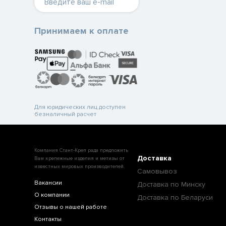
Принимаем к оплате
Для юридических лиц доступен
безналичный расчет
Компания Стант-Креп рада предложить
Доставка
Вам крепежные изделия и метизы от
известных мировых производителей.
Самовывоз
Вакансии
Доставка по Минску
О компании
Доставка по Беларуси
Отзывы о нашей работе
Контакты