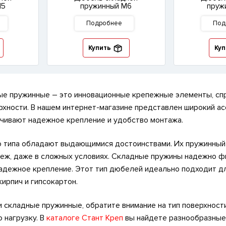
М5
пружинный М6
пруж
Подробнее
Под
Купить
Куп
е пружинные – это инновационные крепежные элементы, спр
рхности. В нашем интернет-магазине представлен широкий а
чивают надежное крепление и удобство монтажа.
 типа обладают выдающимися достоинствами. Их пружинный 
пеж, даже в сложных условиях. Складные пружины надежно ф
адежное крепление. Этот тип дюбелей идеально подходит дл
кирпич и гипсокартон.
складные пружинные, обратите внимание на тип поверхности,
 нагрузку. В
каталоге Стант Креп
вы найдете разнообразные