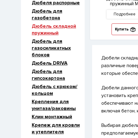
Дюбеля распорные
пружинный 
Дюбель для
Подробнее
газобетона
Дюбель складной
Купить
пружинный
Дюбель для
газосиликатных
блоков
Дюбели складны
Дюбель DRIVA
различные пове
Дюбель для
которые обеспе
гипсокартона
Дюбель с крюком/
Дюбели данного
кольцом
установить кре
Крепления для
обеспечивают н
унитаза/раковины
включая бетон, 
Клин монтажный
Крепеж для кровли
Выбирая дюбели 
и утеплителя
предполагаемую