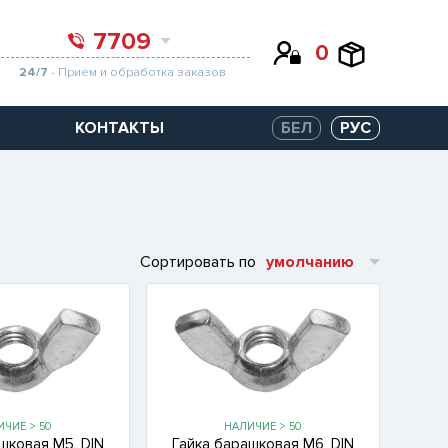
7709
0
24/7
- Прием и обработка заказов
КОНТАКТЫ
БЕЛ
РУС
Сортировать по
умолчанию
ЧИЕ > 50
НАЛИЧИЕ > 50
шковая М5, DIN
Гайка барашковая М6, DIN