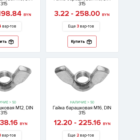
315
315
 198.84
3.22 - 258.00
BYN
BYN
4
вар-тов
Еще
3
вар-тов
ить
Купить
ЧИЕ > 50
НАЛИЧИЕ > 50
шковая М12, DIN
Гайка барашковая М16, DIN
315
315
- 38.16
12.20 - 225.16
BYN
BYN
3
вар-тов
Еще
2
вар-тов