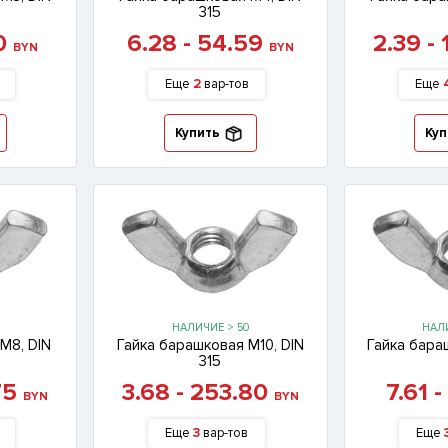
315
10
6.28 - 54.59
2.39 -
BYN
BYN
Еще
2
вар-тов
Еще
Купить
Куп
НАЛИЧИЕ > 50
НАЛИ
М8, DIN
Гайка барашковая М10, DIN
Гайка бара
315
75
3.68 - 253.80
7.61 
BYN
BYN
Еще
3
вар-тов
Еще