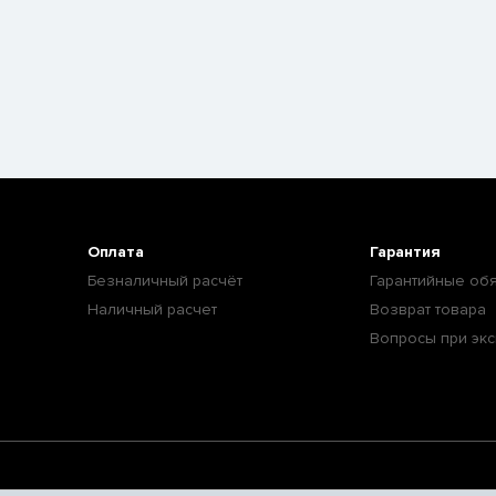
Оплата
Гарантия
Безналичный расчёт
Гарантийные обя
Наличный расчет
Возврат товара
Вопросы при экс
им исполнительным комитетом, зарегистрирован в Торговом реестре РБ 08.07.2016г. №343994