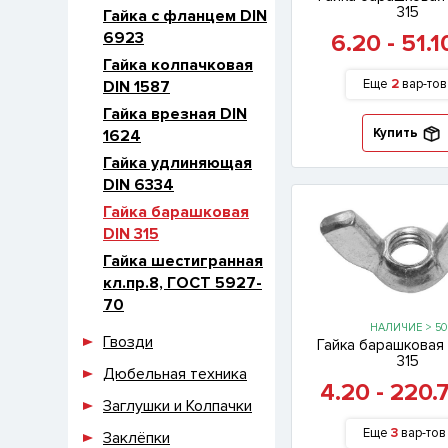
315
Гайка с фланцем DIN
6923
6.20 - 51.
Гайка колпачковая
Еще
2
вар-тов
DIN 1587
Гайка врезная DIN
Купить
1624
Гайка удлиняющая
DIN 6334
Гайка барашковая
DIN 315
Гайка шестигранная
кл.пр.8, ГОСТ 5927-
70
НАЛИЧИЕ > 50
Гвозди
Гайка барашковая 
315
Дюбельная техника
4.20 - 220.
Заглушки и Колпачки
Еще
3
вар-тов
Заклёпки