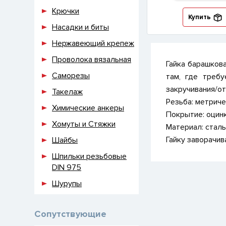
Крючки
Купить
Насадки и биты
Нержавеющий крепеж
Проволока вязальная
Гайка барашков
Саморезы
там, где требу
закручивания/от
Такелаж
Резьба:
метричес
Химические анкеры
Покрытие:
оцинк
Хомуты и Стяжки
Материал:
сталь
Гайку заворачив
Шайбы
Шпильки резьбовые
DIN 975
Шурупы
Сопутствующие