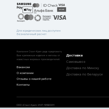
Для юридических лиц доступен
безналичный расчет
Компания Стант-Креп рада предложить
Доставка
Вам крепежные изделия и метизы от
известных мировых производителей.
Самовывоз
Вакансии
Доставка по Минску
О компании
Доставка по Беларуси
Отзывы о нашей работе
Контакты
ООО «Стант-Креп» УНП 191683011
Свидетельство о регистрации №191683011 выдано 15.07.2011г. Минским городск