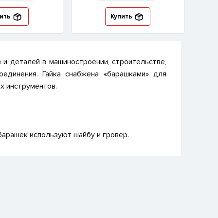
ить
Купить
 и деталей в машиностроении, строительстве,
оединения. Гайка снабжена «барашками» для
х инструментов.
 барашек используют шайбу и гровер.