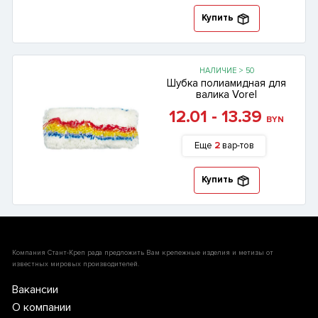
Купить
НАЛИЧИЕ > 50
Шубка полиамидная для
валика Vorel
12.01 - 13.39
BYN
Еще
2
вар-тов
Купить
Компания Стант-Креп рада предложить Вам крепежные изделия и метизы от
известных мировых производителей.
Вакансии
О компании