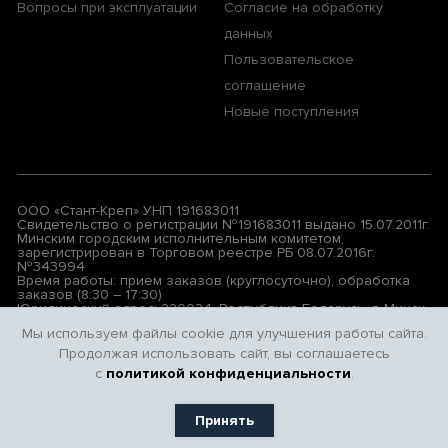
Вопросы при эксплуатации
Согласие на обработку
данных
Пользовательское
соглашение
Новые поступления
ООО «Стант-Креп» УНП 191683011
Свидетельство о регистрации №191683011 выдано 15.07.2011г.
Минским городским исполнительным комитетом,
зарегистрирован в Торговом реестре РБ 08.07.2016г.
№343994
Время работы: прием заказов (круглосуточно), обработка
заказов (8:30 – 17:30)
Юридический адрес: 220024, Республика Беларусь, г. Минск,
ул. Бабушкина, д. 17, АБК, левая лестница, 3-й этаж, комн.7
Мы используем файлы cookie для улучшения работы сайта.
Продолжая использовать сайт, вы соглашаетесь
© 2026 All rights reserved. Privacy Policy | Terms & Conditions
с
политикой конфиденциальности
.
Принять