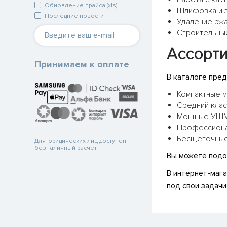
Обновление прайса (xls)
Шлифовка и з
Последние новости
Удаление ржа
Строительные
Ассорти
Принимаем к оплате
В каталоге пре
Компактные м
Средний клас
Мощные УШМ 
Профессиона
Бесщеточные 
Для юридических лиц доступен
безналичный расчет
Вы можете подо
В интернет-маг
под свои задач