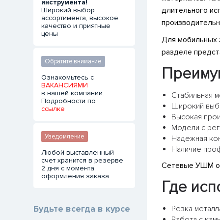
инструмента!
длительного исп
Широкий выбор
ассортимента, высокое
производительн
качество и приятные
цены
Для мобильных 
разделе предст
Обратите внимание
Преиму
Ознакомьтесь с
ВАКАНСИЯМИ
в нашей компании.
Стабильная м
Подробности по
Широкий выб
ссылке
Высокая прои
Модели с рег
Уведомление
Надежная кон
Наличие проф
Любой выставленный
счет хранится в резерве
Сетевые УШМ ос
2 дня с момента
оформления заказа
Где ис
Будьте всегда в курсе
Резка металл
Работа с кам