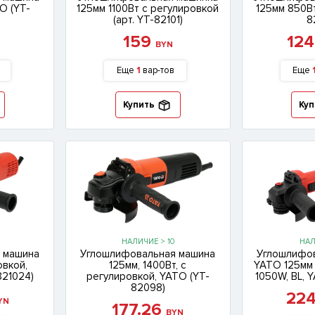
O (YT-
125мм 1100Вт с регулировкой
125мм 850Вт
(арт. YT-82101)
8
159
12
N
BYN
Еще
1
вар-тов
Еще
Купить
Куп
НАЛИЧИЕ > 10
НАЛ
 машина
Углошлифовальная машина
Углошлифо
овкой,
125мм, 1400Вт, с
YATO 125мм 
821024)
регулировкой, YATO (YT-
1050W, BL, 
82098)
22
YN
177.26
BYN