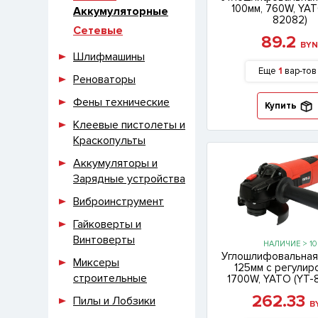
100мм, 760W, YAT
Аккумуляторные
82082)
Сетевые
89.2
BY
Шлифмашины
Еще
1
вар-тов
Реноваторы
Фены технические
Купить
Клеевые пистолеты и
Краскопульты
Аккумуляторы и
Зарядные устройства
Виброинструмент
Гайковерты и
Винтоверты
НАЛИЧИЕ > 10
Углошлифовальная
Миксеры
125мм с регулир
строительные
1700W, YATO (YT-
262.33
Пилы и Лобзики
B