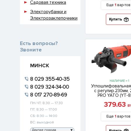
Садовая техника
Еще
1
вар-тов
Электорубанки и
Электрозаклепочники
Купить
Есть вопросы?
Звоните
МИНСК
8 029 355-40-35
НАЛИЧИЕ = 1
Углошлифовальная
8 029 324-34-00
с регулир.230мм,
8 017 270-89-69
PRO YATO (YT-8
379.63
ПН-ЧТ: 8:30 — 17:30
B
ПТ: 8:30 — 17:00
СБ: 8:30 — 14:00
Еще
1
вар-тов
ВС: выходной
Другие города
▼
Купить