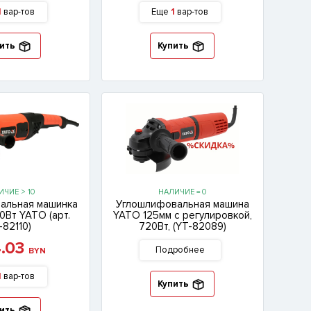
1
вар-тов
Еще
1
вар-тов
ить
Купить
ИЧИЕ > 10
НАЛИЧИЕ = 0
альная машинка
Углошлифовальная машина
0Вт YATO (арт.
YATO 125мм с регулировкой,
-82110)
720Вт, (YT-82089)
4.03
Подробнее
BYN
1
вар-тов
Купить
ить