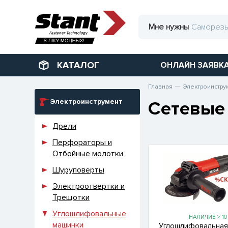
Мне нужны
КАТАЛОГ
ОНЛАЙН ЗАЯВК
Главная
Электроинстру
Электроинструмент
Сетевые
Дрели
Перфораторы и
Отбойные молотки
Шуруповерты
Электроотвертки и
Трещотки
Углошлифовальные
НАЛИЧИЕ > 10
машинки
Углошлифовальная