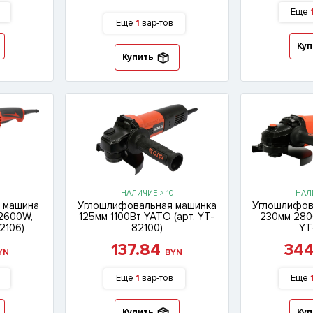
Еще
Еще
1
вар-тов
Куп
Купить
НАЛИЧИЕ > 10
НАЛ
 машина
Углошлифовальная машинка
Углошлифов
 2600W,
125мм 1100Вт YATO (арт. YT-
230мм 280
2106)
82100)
YT
137.84
34
YN
BYN
Еще
1
вар-тов
Еще
Купить
Куп