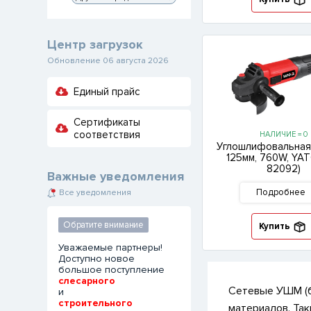
Центр загрузок
Обновление 06 августа 2026
Единый прайс
Сертификаты
соответствия
НАЛИЧИЕ = 0
Углошлифовальная
125мм, 760W, YAT
82092)
Важные уведомления
Подробнее
Все уведомления
Обратите внимание
Купить
Уважаемые партнеры!
Доступно новое
большое поступление
слесарного
Сетевые УШМ (б
и
строительного
материалов. Та