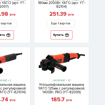
 YATO (арт. YT-
180мм 2000Вт YATO (арт. YT-
2097)
82104)
4.98
251.39
BYN
BYN
1
вар-тов
Еще
1
вар-тов
ить
Купить
ИЧИЕ = 2
НАЛИЧИЕ > 10
вальная машина
Углошлифовальная машина
с регулировкой,
YATO 125мм с регулировкой,
YATO (YT-821014)
1400Вт, PRO (YT-82099)
4.74
185.7
BYN
BYN