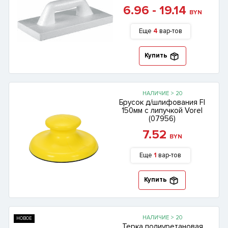
6.96 - 19.14
BYN
Еще
4
вар-тов
Купить
НАЛИЧИЕ > 20
Брусок д/шлифования Fl
150мм с липучкой Vorel
(07956)
7.52
BYN
Еще
1
вар-тов
Купить
НАЛИЧИЕ > 20
НОВОЕ
Терка полиуретановая