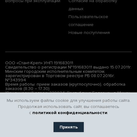
Вопросы при эксплуатации
Согласие на обработку
данных
Пользовательское
соглашение
Новые поступления
ООО «Стант-Креп» УНП 191683011
Свидетельство о регистрации №191683011 выдано 15.07.2011г.
Минским городским исполнительным комитетом,
зарегистрирован в Торговом реестре РБ 08.07.2016г.
№343994
Время работы: прием заказов (круглосуточно), обработка
заказов (8:30 – 17:30)
Юридический адрес: 220024, Республика Беларусь, г. Минск,
ул. Бабушкина, д. 17, АБК, левая лестница, 3-й этаж, комн.7
Мы используем файлы cookie для улучшения работы сайта.
Продолжая использовать сайт, вы соглашаетесь
© 2026 All rights reserved. Privacy Policy | Terms & Conditions
с
политикой конфиденциальности
.
Принять