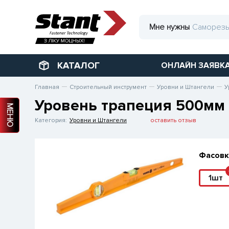
Мне нужны
КАТАЛОГ
ОНЛАЙН ЗАЯВК
Главная
Строительный инструмент
Уровни и Штангели
У
Уровень трапеция 500мм 
МЕНЮ
Категория:
Уровни и Штангели
оставить отзыв
Фасовк
1шт