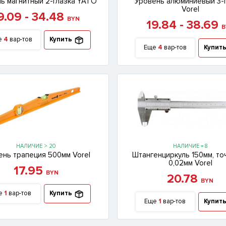
ь магнитный 2-глазка YATO
Уровень алюминиевый 3-
Vorel
9.09 - 34.48
BYN
19.84 - 38.69
B
е
4
вар-тов
Купить
Еще
4
вар-тов
Купит
НАЛИЧИЕ > 20
НАЛИЧИЕ = 8
ень трапеция 500мм Vorel
Штангенциркуль 150мм, то
0,02мм Vorel
17.95
BYN
20.78
BYN
е
1
вар-тов
Купить
Еще
1
вар-тов
Купит