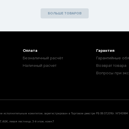
БОЛЬШЕ ТОВАРОВ
Оплата
Гарантия
Безналичный расчёт
Гарантийные обя
Наличный расчет
Возврат товара
Вопросы при экс
им исполнительным комитетом, зарегистрирован в Торговом реестре РБ 08.07.2016г. №343994
, АБК, левая лестница, 3-й этаж, комн.7