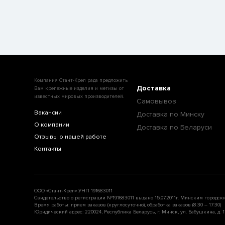
Компания Стант-Креп рада предложить
Доставка
Вам крепежные изделия и метизы от
известных мировых производителей.
Самовывоз
Вакансии
Доставка по Минску
О компании
Доставка по Беларуси
Отзывы о нашей работе
Контакты
ООО «Стант-Креп» УНП 191683011
Свидетельство о регистрации №191683011 выдано 15.07.2011г. Минским городск
Время работы: прием заказов (круглосуточно), обработка заказов (8:30 – 17:30)
Юридический адрес: 220024, Республика Беларусь, г. Минск, ул. Бабушкина, д. 17