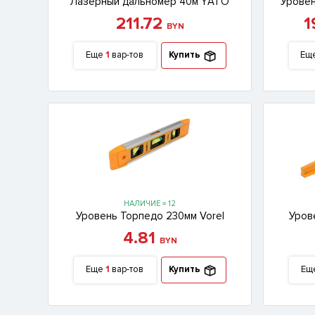
Лазерный дальномер 40м YАТО
Уровен
211.72
1
BYN
Еще
1
вар-тов
Купить
Ещ
НАЛИЧИЕ = 12
Уровень Торпедо 230мм Vorel
Уров
4.81
BYN
Еще
1
вар-тов
Купить
Ещ