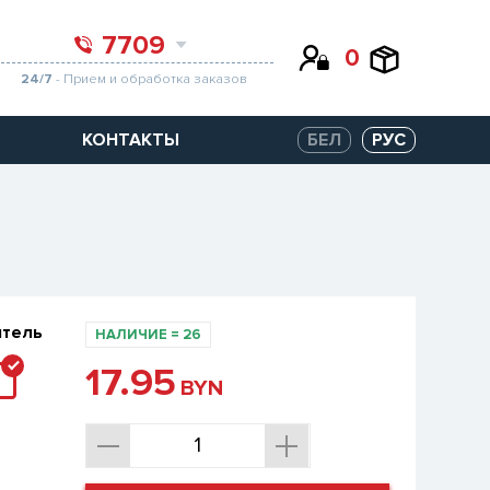
7709
0
24/7
- Прием и обработка заказов
КОНТАКТЫ
БЕЛ
РУС
итель
НАЛИЧИЕ
=
26
17.95
BYN