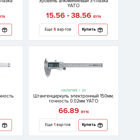
глазка
Уровень алюминиевый 3-глазка
YATO
15.56 - 38.56
YN
BYN
ь
Еще
6
вар-тов
Купить
НАЛИЧИЕ > 20
чность
Штангенциркуль электронный 150мм,
точность 0,02мм YATO
66.89
BYN
ь
Еще
1
вар-тов
Купить