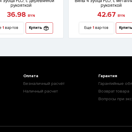
4 зубца FLO, с деревянной
Вилы 4 зубца FLO, с метал
рукояткой
рукояткой
36.98
42.67
BYN
BYN
е
1
вар-тов
Купить
Еще
1
вар-тов
Купит
Оплата
Гарантия
Безналичный расчёт
Гарантийные обя
Наличный расчет
Возврат товара
Вопросы при экс