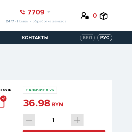
7709
0
24/7
- Прием и обработка заказов
КОНТАКТЫ
БЕЛ
РУС
итель
НАЛИЧИЕ
=
26
36.98
BYN