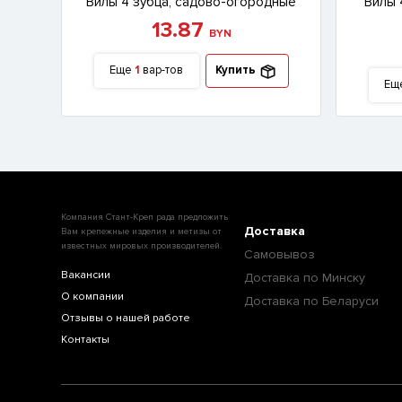
Вилы 4 зубца, садово-огородные
Вилы 
13.87
BYN
Еще
1
вар-тов
Купить
Ещ
Компания Стант-Креп рада предложить
Доставка
Вам крепежные изделия и метизы от
известных мировых производителей.
Самовывоз
Вакансии
Доставка по Минску
О компании
Доставка по Беларуси
Отзывы о нашей работе
Контакты