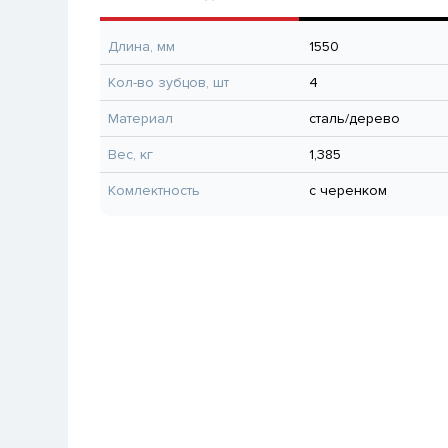
Длина, мм
1550
Кол-во зубцов, шт
4
Материал
сталь/дерево
Вес, кг
1,385
Комлектность
с черенком