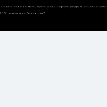
им исполнительным комитетом, зарегистрирован в Торговом реестре РБ 08.07.2016г. №343994
, АБК, левая лестница, 3-й этаж, комн.7