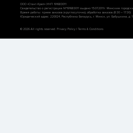
ООО «Стант-Креп» УНП 191683011
Свидетельство о регистрации №191683011 выдано 15.07.2011г. Минским городск
Время работы: прием заказов (круглосуточно), обработка заказов (8:30 – 17:30)
Юридический адрес: 220024, Республика Беларусь, г. Минск, ул. Бабушкина, д. 17
© 2026 All rights reserved. Privacy Policy | Terms & Conditions