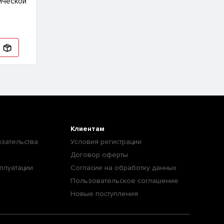
лической
ь
Клиентам
зательства
Условия регистрации
Договор оферты
плуатации
Согласие на обработку данных
Пользовательское соглашение
Новые поступления