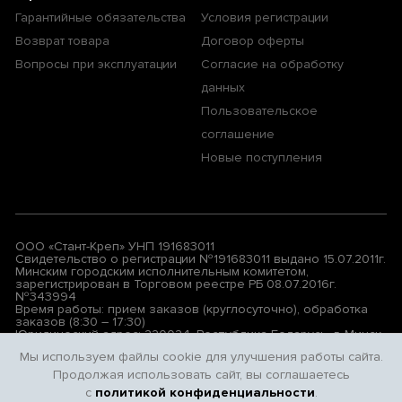
Гарантийные обязательства
Условия регистрации
Возврат товара
Договор оферты
Вопросы при эксплуатации
Согласие на обработку
данных
Пользовательское
соглашение
Новые поступления
ООО «Стант-Креп» УНП 191683011
Свидетельство о регистрации №191683011 выдано 15.07.2011г.
Минским городским исполнительным комитетом,
зарегистрирован в Торговом реестре РБ 08.07.2016г.
№343994
Время работы: прием заказов (круглосуточно), обработка
заказов (8:30 – 17:30)
Юридический адрес: 220024, Республика Беларусь, г. Минск,
ул. Бабушкина, д. 17, АБК, левая лестница, 3-й этаж, комн.7
Мы используем файлы cookie для улучшения работы сайта.
Продолжая использовать сайт, вы соглашаетесь
© 2026 All rights reserved. Privacy Policy | Terms & Conditions
с
политикой конфиденциальности
.