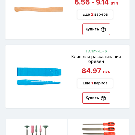
6.56 - 9.14
BYN
Еще
2
вар-тов
Купить
НАЛИЧИЕ = 6
Клин для раскалывания
бревен
84.97
BYN
Еще
1
вар-тов
Купить