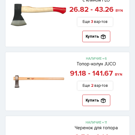
с клином FLO
26.82 - 43.26
BYN
Еще
3
вар-тов
Купить
НАЛИЧИЕ = 6
Топор-колун JUCO
91.18 - 141.67
BYN
Еще
2
вар-тов
Купить
НАЛИЧИЕ = 11
Черенок для топора