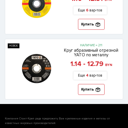
Еще
6
вар-тов
Купить
НАЛИЧИЕ = 211
НОВОЕ
Круг абразивный отрезной
YATO по металлу
1.14 - 12.79
BYN
Еще
4
вар-тов
Купить
Компания Стант-Креп рада предложить Вам крепежные изделия и метизы от
известных мировых производителей.