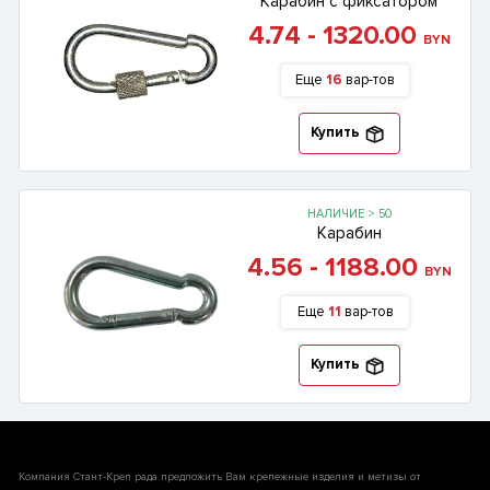
Карабин с фиксатором
4.74 - 1320.00
BYN
Еще
16
вар-тов
Купить
НАЛИЧИЕ > 50
Карабин
4.56 - 1188.00
BYN
Еще
11
вар-тов
Купить
Компания Стант-Креп рада предложить Вам крепежные изделия и метизы от