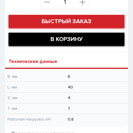
БЫСТРЫЙ ЗАКАЗ
В КОРЗИНУ
Технические данные
B, мм
6
L, мм
40
S, мм
4
T, мм
7
Рабочая нагрузка, kH
0,8