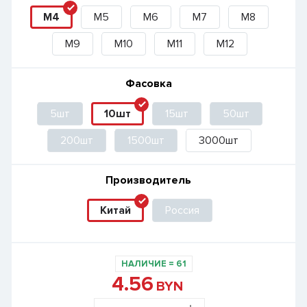
M4
M5
M6
M7
M8
M9
M10
M11
M12
Фасовка
5шт
10шт
15шт
50шт
200шт
1500шт
3000шт
Производитель
Китай
Россия
НАЛИЧИЕ
=
61
4.56
BYN