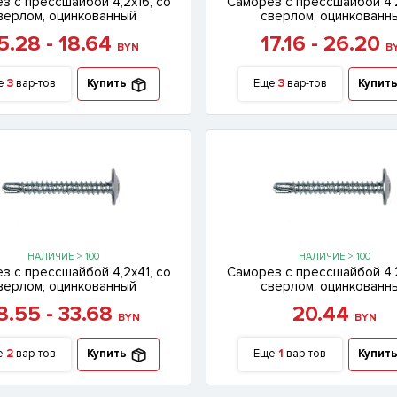
з с прессшайбой 4,2х16, со
Саморез с прессшайбой 4,2
верлом, оцинкованный
сверлом, оцинкованн
5.28 - 18.64
17.16 - 26.20
BYN
B
е
3
вар-тов
Купить
Еще
3
вар-тов
Купит
НАЛИЧИЕ > 100
НАЛИЧИЕ > 100
з с прессшайбой 4,2х41, со
Саморез с прессшайбой 4,2
верлом, оцинкованный
сверлом, оцинкованн
8.55 - 33.68
20.44
BYN
BYN
е
2
вар-тов
Купить
Еще
1
вар-тов
Купит