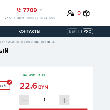
7709
0
24/7
- Прием и обработка заказов
КОНТАКТЫ
БЕЛ
РУС
бой 4,2х25, со сверлом, оцинкованный
ный
НАЛИЧИЕ
=
39
22.6
тай
BYN