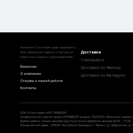
Компания Стант-Креп рада предложить
Доставка
Вам крепежные изделия и метизы от
известных мировых производителей.
Самовывоз
Вакансии
Доставка по Минску
О компании
Доставка по Беларуси
Отзывы о нашей работе
Контакты
ООО «Стант-Креп» УНП 191683011
Свидетельство о регистрации №191683011 выдано 15.07.2011г. Минским городск
Время работы: прием заказов (круглосуточно), обработка заказов (8:30 – 17:30)
Юридический адрес: 220024, Республика Беларусь, г. Минск, ул. Бабушкина, д. 17