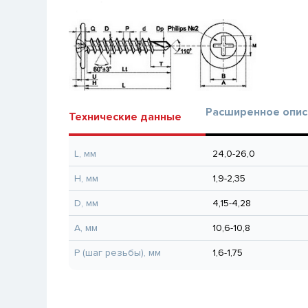
Расширенное опис
Технические данные
L, мм
24,0-26,0
H, мм
1,9-2,35
D, мм
4,15-4,28
A, мм
10,6-10,8
P (шаг резьбы), мм
1,6-1,75