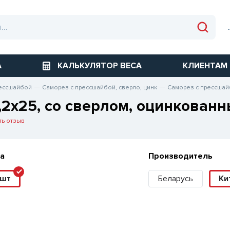
А
КАЛЬКУЛЯТОР ВЕСА
КЛИЕНТАМ
ессшайбой
Саморез с прессшайбой, сверло, цинк
Саморез с прессшай
,2х25, со сверлом, оцинкован
ть отзыв
а
Производитель
0шт
Беларусь
Ки