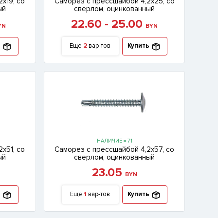
х19, со
Саморез с прессшайбой 4,2х25, со
ый
сверлом, оцинкованный
22.60 - 25.00
YN
BYN
ь
Еще
2
вар-тов
Купить
НАЛИЧИЕ = 71
х51, со
Саморез с прессшайбой 4,2х57, со
ый
сверлом, оцинкованный
23.05
BYN
ь
Еще
1
вар-тов
Купить