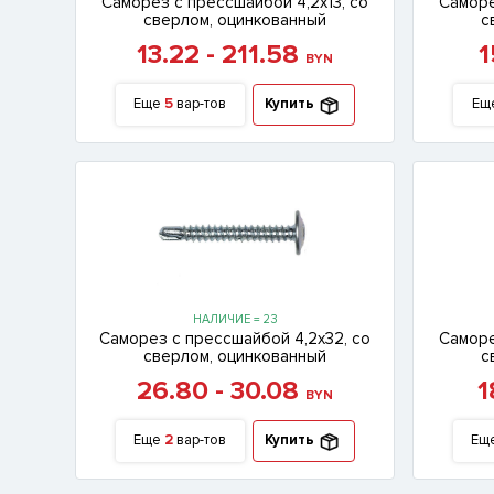
Саморез с прессшайбой 4,2х13, со
Саморе
сверлом, оцинкованный
с
13.22 - 211.58
1
BYN
Еще
5
вар-тов
Купить
Ещ
НАЛИЧИЕ = 23
Саморез с прессшайбой 4,2х32, со
Саморе
сверлом, оцинкованный
с
26.80 - 30.08
1
BYN
Еще
2
вар-тов
Купить
Ещ