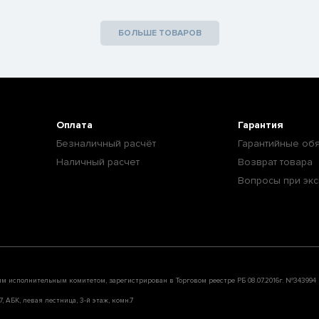
БОЛЬШЕ ТОВАРОВ
Оплата
Гарантия
Безналичный расчёт
Гарантийные обя
Наличный расчет
Возврат товара
Вопросы при экс
им исполнительным комитетом, зарегистрирован в Торговом реестре РБ 08.07.2016г. №343994
, АБК, левая лестница, 3-й этаж, комн.7