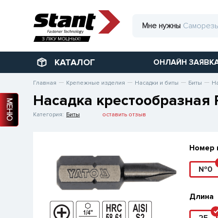
Мне нужны
КАТАЛОГ
ОНЛАЙН ЗАЯВК
Главная
Крепежные изделия
Насадки и биты
Биты
Н
Насадка крестообразная
МЕНЮ
Категория:
Биты
оставить отзыв
Номер 
№0
Длина