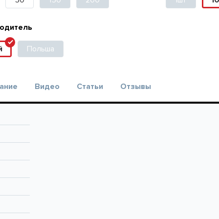
50
150
200
1шт
1
одитель
й
Польша
ание
Видео
Статьи
Отзывы