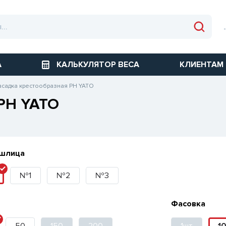
А
КАЛЬКУЛЯТОР ВЕСА
КЛИЕНТАМ
асадка крестообразная PH YATO
 PH YATO
шлица
№1
№2
№3
Фасовка