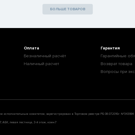
БОЛЬШЕ ТОВАРОВ
Оплата
Гарантия
Безналичный расчёт
Гарантийные обя
Наличный расчет
Возврат товара
Вопросы при экс
им исполнительным комитетом, зарегистрирован в Торговом реестре РБ 08.07.2016г. №343994
, АБК, левая лестница, 3-й этаж, комн.7