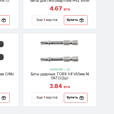
 YATO
Биты для гипсокартона РН2 Vorel
4.67
BYN
ь
Еще
1
вар-тов
Купить
НАЛИЧИЕ > 20
мм CrMo
Биты ударные TORX 1/4"x50мм NI
YATO/2шт
3.84
BYN
ь
Еще
1
вар-тов
Купить