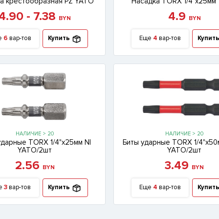
а крестообразная PZ YATO
Насадка TORX 1/4"х25мм
4.90 - 7.38
4.9
BYN
BYN
е
6
вар-тов
Купить
Еще
4
вар-тов
Купит
НАЛИЧИЕ > 20
НАЛИЧИЕ > 20
ударные TORX 1/4"x25мм NI
Биты ударные TORX 1/4"x50
YATO/2шт
YATO/2шт
2.56
3.49
BYN
BYN
е
3
вар-тов
Купить
Еще
4
вар-тов
Купит