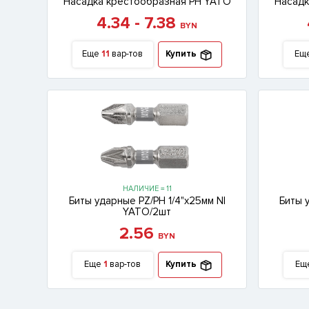
Насадка крестообразная PH YATO
Насадк
4.34 - 7.38
BYN
Еще
11
вар-тов
Купить
Ещ
НАЛИЧИЕ = 11
Биты ударные PZ/PH 1/4"x25мм NI
Биты 
YATO/2шт
2.56
BYN
Еще
1
вар-тов
Купить
Ещ