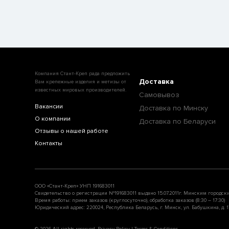
Компания Стант-Креп рада предложить
Доставка
Вам крепежные изделия и метизы от
известных мировых производителей.
Самовывоз
Вакансии
Доставка по Минску
О компании
Доставка по Беларуси
Отзывы о нашей работе
Контакты
ООО «Стант-Креп» УНП 191683011
Свидетельство о регистрации №191683011 выдано 15.07.2011г. Минским городск
Время работы: прием заказов (круглосуточно), обработка заказов (8:30 – 17:30)
Юридический адрес: 220024, Республика Беларусь, г. Минск, ул. Бабушкина, д. 17
© 2026 All rights reserved. Privacy Policy | Terms & Conditions