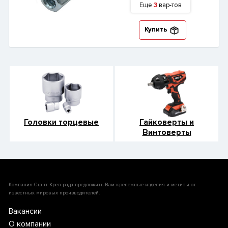
Еще
3
вар-тов
Купить
Головки торцевые
Гайковерты и
Винтоверты
Компания Стант-Креп рада предложить Вам крепежные изделия и метизы от
известных мировых производителей.
Вакансии
О компании