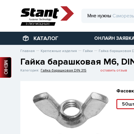
Мне нужны
КАТАЛОГ
ОНЛАЙН ЗАЯВК
Главная
Крепежные изделия
Гайки
Гайка барашковая D
Гайка барашковая М6, DIN
МЕНЮ
Категория:
Гайка барашковая DIN 315
оставить отзыв
Фасовк
50ш