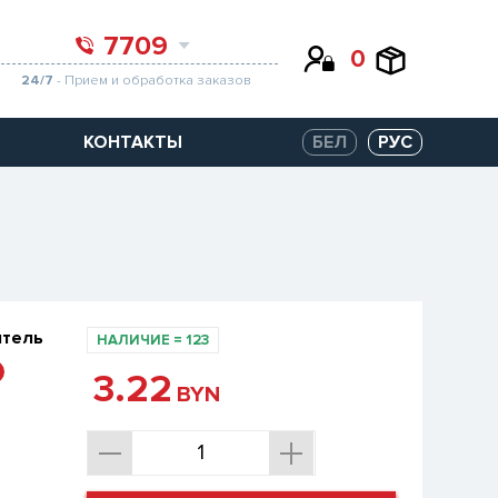
7709
0
24/7
- Прием и обработка заказов
КОНТАКТЫ
БЕЛ
РУС
итель
НАЛИЧИЕ
=
123
3.22
BYN