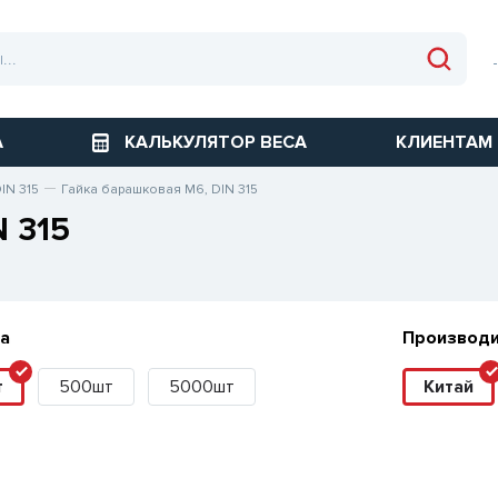
А
КАЛЬКУЛЯТОР ВЕСА
КЛИЕНТАМ
IN 315
Гайка барашковая М6, DIN 315
 315
а
Производ
т
500шт
5000шт
Китай