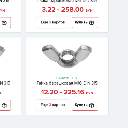
N 315
Гайка барашковая М6, DIN 315
3.22 - 258.00
YN
BYN
ь
Еще
3
вар-тов
Купить
НАЛИЧИЕ > 50
N 315
Гайка барашковая М16, DIN 315
12.20 - 225.16
N
BYN
ь
Еще
2
вар-тов
Купить