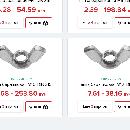
а барашковая М4, DIN 315
Гайка барашковая М5, DI
.28 - 54.59
2.39 - 198.84
BYN
B
е
2
вар-тов
Купить
Еще
4
вар-тов
Купит
НАЛИЧИЕ > 50
НАЛИЧИЕ > 50
а барашковая М10, DIN 315
Гайка барашковая М12, DI
.68 - 253.80
7.61 - 38.16
BYN
BY
е
3
вар-тов
Купить
Еще
3
вар-тов
Купит