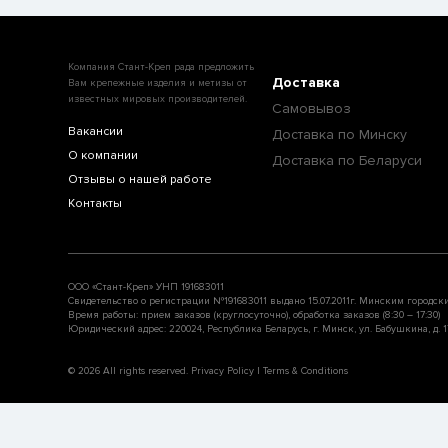
Компания Стант-Креп рада предложить
Доставка
Вам крепежные изделия и метизы от
известных мировых производителей.
Самовывоз
Вакансии
Доставка по Минску
О компании
Доставка по Беларуси
Отзывы о нашей работе
Контакты
ООО «Стант-Креп» УНП 191683011
Свидетельство о регистрации №191683011 выдано 15.07.2011г. Минским городск
Время работы: прием заказов (круглосуточно), обработка заказов (8:30 – 17:30)
Юридический адрес: 220024, Республика Беларусь, г. Минск, ул. Бабушкина, д. 17
© 2026 All rights reserved. Privacy Policy | Terms & Conditions