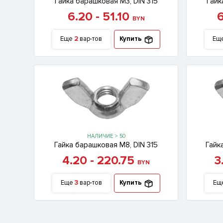
Гайка барашковая М3, DIN 315
Гайк
6.20 - 51.10
6
BYN
Еще
2
вар-тов
Купить
Ещ
НАЛИЧИЕ > 50
Гайка барашковая М8, DIN 315
Гайк
4.20 - 220.75
3
BYN
Еще
3
вар-тов
Купить
Ещ