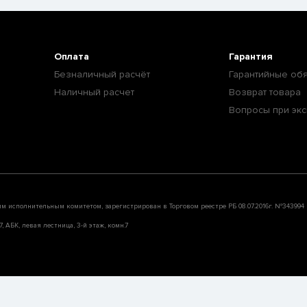
Оплата
Гарантия
Безналичный расчёт
Гарантийные обя
Наличный расчет
Возврат товара
Вопросы при экс
им исполнительным комитетом, зарегистрирован в Торговом реестре РБ 08.07.2016г. №343994
, АБК, левая лестница, 3-й этаж, комн.7