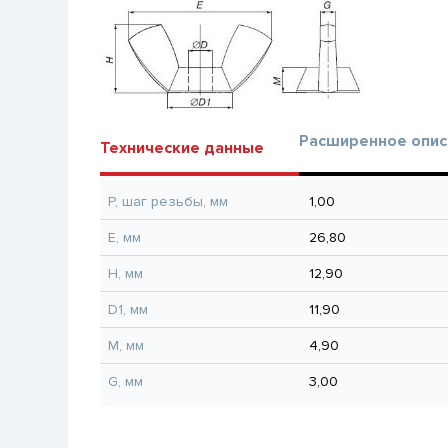
Расширенное опис
Технические данные
P, шаг резьбы, мм
1,00
E, мм
26,80
H, мм
12,90
D1, мм
11,90
M, мм
4,90
G, мм
3,00