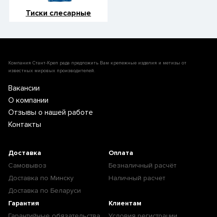
Тиски слесарные
Компания Стант-Креп рада предложить Вам крепежные изделия и метизы от
известных мировых производителей.
Вакансии
О компании
Отзывы о нашей работе
Контакты
Доставка
Оплата
Самовывоз
Безналичный расчёт
Доставка по Минску
Наличный расчет
Доставка по Беларуси
Гарантия
Клиентам
Гарантийные обязательства
Условия регистрации