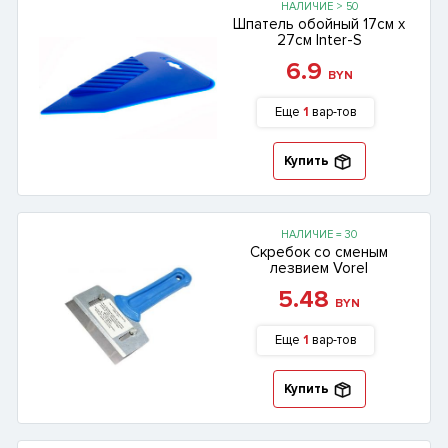
НАЛИЧИЕ > 50
Шпатель обойный 17см х
27см Inter-S
6.9
BYN
Еще
1
вар-тов
Купить
НАЛИЧИЕ = 30
Скребок со сменым
лезвием Vorel
5.48
BYN
Еще
1
вар-тов
Купить