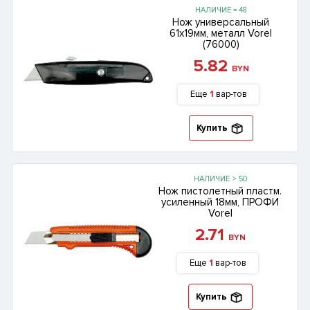
НАЛИЧИЕ = 48
Нож универсальный
61х19мм, металл Vorel
(76000)
5.82
BYN
Еще
1
вар-тов
Купить
НАЛИЧИЕ > 50
Нож пистолетный пластм.
усиленный 18мм, ПРОФИ
Vorel
2.71
BYN
Еще
1
вар-тов
Купить