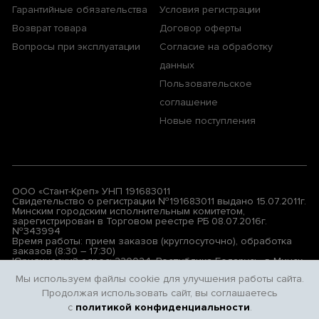
Гарантийные обязательства
Условия регистрации
Возврат товара
Договор оферты
Вопросы при эксплуатации
Согласие на обработку
данных
Пользовательское
соглашение
Новые поступления
ООО «Стант-Креп» УНП 191683011
Свидетельство о регистрации №191683011 выдано 15.07.2011г.
Минским городским исполнительным комитетом,
зарегистрирован в Торговом реестре РБ 08.07.2016г.
№343994
Время работы: прием заказов (круглосуточно), обработка
заказов (8:30 – 17:30)
Юридический адрес: 220024, Республика Беларусь, г. Минск,
ул. Бабушкина, д. 17, АБК, левая лестница, 3-й этаж, комн.7
Мы используем файлы cookie для улучшения работы сайта.
Продолжая использовать сайт, вы соглашаетесь
© 2026 All rights reserved. Privacy Policy | Terms & Conditions
с
политикой конфиденциальности
.