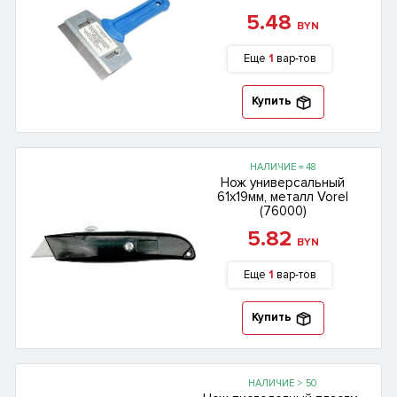
5.48
BYN
Еще
1
вар-тов
Купить
НАЛИЧИЕ = 48
Нож универсальный
61х19мм, металл Vorel
(76000)
5.82
BYN
Еще
1
вар-тов
Купить
НАЛИЧИЕ > 50