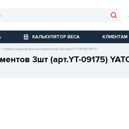
А
КАЛЬКУЛЯТОР ВЕСА
КЛИЕНТАМ
Набор ящиков для инструментов 3шт (арт.YT-09175) YATO
ентов 3шт (арт.YT-09175) YAT