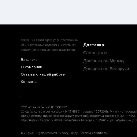
Компания Стант-Креп рада предложить
Доставка
Вам крепежные изделия и метизы от
известных мировых производителей.
Самовывоз
Вакансии
Доставка по Минску
О компании
Доставка по Беларуси
Отзывы о нашей работе
Контакты
ООО «Стант-Креп» УНП 191683011
Свидетельство о регистрации №191683011 выдано 15.07.2011г. Минским городск
Время работы: прием заказов (круглосуточно), обработка заказов (8:30 – 17:30)
Юридический адрес: 220024, Республика Беларусь, г. Минск, ул. Бабушкина, д. 17
© 2026 All rights reserved. Privacy Policy | Terms & Conditions