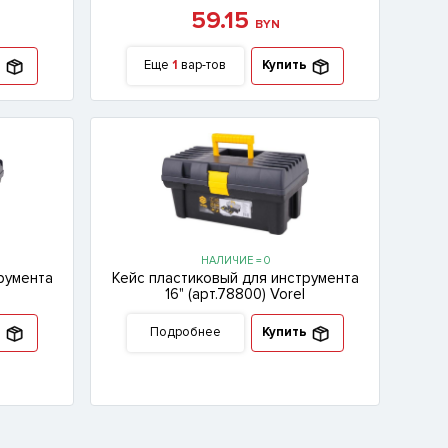
59.15
BYN
ь
Еще
1
вар-тов
Купить
НАЛИЧИЕ = 0
румента
Кейс пластиковый для инструмента
16" (арт.78800) Vorel
ь
Подробнее
Купить