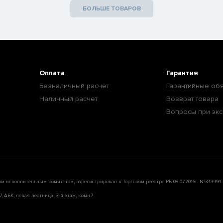
БОЛЬШЕ ТОВАРОВ
Оплата
Гарантия
Безналичный расчёт
Гарантийные обя
Наличный расчет
Возврат товара
Вопросы при экс
им исполнительным комитетом, зарегистрирован в Торговом реестре РБ 08.07.2016г. №343994
, АБК, левая лестница, 3-й этаж, комн.7