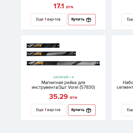
17.1
BYN
Еще
1
вар-тов
Купить
Ещ
НАЛИЧИЕ = 4
Магнитная рейка для
Набо
инструмента/3шт Vorel (57830)
сегмент
35.29
BYN
Еще
1
вар-тов
Купить
Ещ