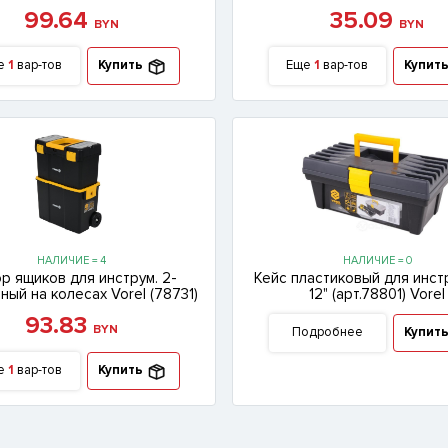
99.64
35.09
BYN
BYN
е
1
вар-тов
Купить
Еще
1
вар-тов
Купит
НАЛИЧИЕ = 4
НАЛИЧИЕ = 0
р ящиков для инструм. 2-
Кейс пластиковый для инст
ный на колесах Vorel (78731)
12" (арт.78801) Vorel
93.83
BYN
Подробнее
Купит
е
1
вар-тов
Купить