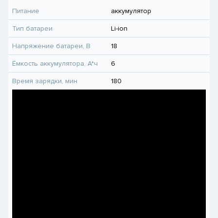
Питание
аккумулятор
Тип батареи
Li-ion
Напряжение батареи, В
18
Ёмкость аккумулятора, А*ч
6
Время зарядки, мин
180