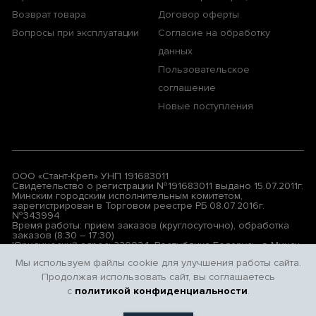
Возврат товара
Договор оферты
Вопросы при эксплуатации
Согласие на обработку
данных
Пользовательское
соглашение
Новые поступления
ООО «Стант-Креп» УНП 191683011
Свидетельство о регистрации №191683011 выдано 15.07.2011г.
Минским городским исполнительным комитетом,
зарегистрирован в Торговом реестре РБ 08.07.2016г.
№343994
Время работы: прием заказов (круглосуточно), обработка
заказов (8:30 – 17:30)
Юридический адрес: 220024, Республика Беларусь, г. Минск,
ул. Бабушкина, д. 17, АБК, левая лестница, 3-й этаж, комн.7
Мы используем файлы cookie для улучшения работы сайта.
Продолжая использовать сайт, вы соглашаетесь
© 2026 All rights reserved. Privacy Policy | Terms & Conditions
с
политикой конфиденциальности
.